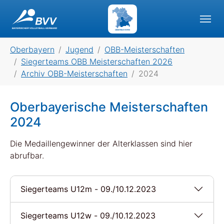
Skip to main navigation
Skip to main content
Skip to page footer
OBERBAYERN
You are here:
Oberbayern
Jugend
OBB-Meisterschaften
Siegerteams OBB Meisterschaften 2026
Archiv OBB-Meisterschaften
2024
Oberbayerische Meisterschaften
2024
Die Medaillengewinner der Alterklassen sind hier
abrufbar.
Siegerteams U12m - 09./10.12.2023
Siegerteams U12w - 09./10.12.2023