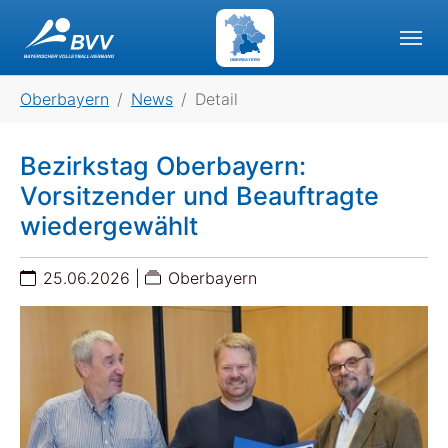
Skip to main navigation
Skip to main content
Skip to page footer
OBERBAYERN
You are here:
Oberbayern
News
Detail
Bezirkstag Oberbayern:
Vorsitzender und Beauftragte
wiedergewählt
25.06.2026
|
Oberbayern